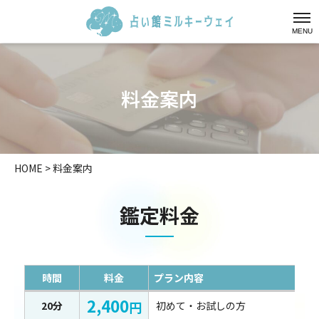
MENU
料金案内
HOME
>
料金案内
鑑定料金
時間
料金
プラン内容
2,400
円
20分
初めて・お試しの方