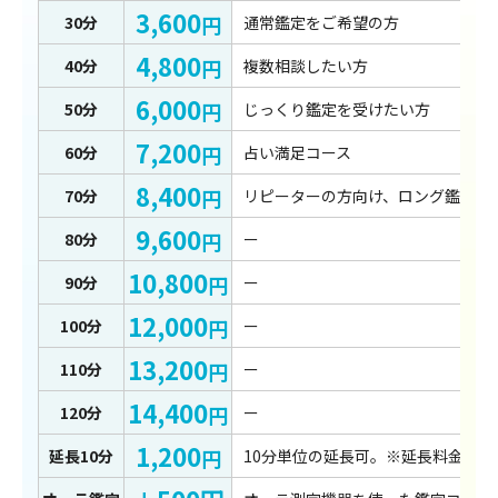
3,600
円
30分
通常鑑定をご希望の方
4,800
円
40分
複数相談したい方
6,000
円
50分
じっくり鑑定を受けたい方
7,200
円
60分
占い満足コース
8,400
円
70分
リピーターの方向け、ロング鑑定ご
9,600
円
80分
ー
10,800
円
90分
ー
12,000
円
100分
ー
13,200
円
110分
ー
14,400
円
120分
ー
1,200
円
延長10分
10分単位の延長可。※延長料金は前